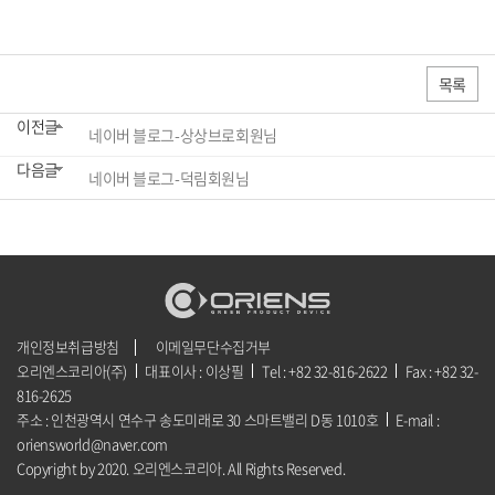
목록
이전글
네이버 블로그-상상브로회원님
다음글
네이버 블로그-덕림회원님
개인정보취급방침
이메일무단수집거부
오리엔스코리아(주)
대표이사 : 이상필
Tel : +82 32-816-2622
Fax : +82 32-
816-2625
주소 : 인천광역시 연수구 송도미래로 30 스마트밸리 D동 1010호
E-mail :
oriensworld@naver.com
Copyright by 2020. 오리엔스코리아. All Rights Reserved.