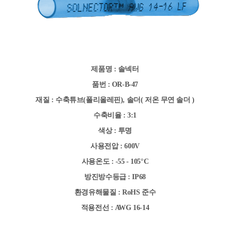
제품명 : 솔넥터
품번 : OR-B-47
재질 : 수축튜브(폴리올레핀),
솔더( 저온 무연 솔더 )
수축비율 : 3:1
색상 : 투명
사용전압 : 600V
사용온도 : -55 - 105
°C
방진방수등급 : IP68
환경유해물질 : RoHS 준수
적용전선 :
AWG 16-14